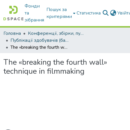
Фонди
Пошук за
та
Статистика
Увій
критеріями
зібрання
Головна
Конференції, збірки, публікації молодих вчених і здобувачів : магістрів, бакалаврів, аспірантів.
Публікації здобувачів (бакалаврів. магістрів, аспірантів)
The «breaking the fourth wall» technique in filmmaking
The «breaking the fourth wall»
technique in filmmaking
ться...