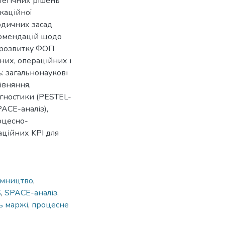
тегічних рішень
каційної
одичних засад
комендацій щодо
 розвитку ФОП
них, операційних і
: загальнонаукові
рівняння,
іагностики (PESTEL-
PACE-аналіз),
оцесно-
аційних KPI для
ємництво
,
S
,
SPACE-аналіз
,
ь маржі
,
процесне