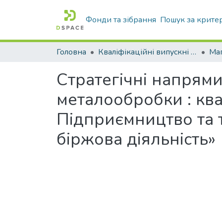
Фонди та зібрання
Пошук за крите
Головна
Кваліфікаційні випускні роботи бакалаврів і магістрів
Маг
Стратегічні напрями
металообробки : ква
Підприємництво та 
біржова діяльність»