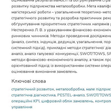
оцінювання результативності та обґрунтування стра
розвитку підприємства металообробки. Мета кваліфі
магістерської роботи – узагальнення теоретико-мет
стратегічного розвитку та розробка практичних ре
обґрунтування пріоритетних стратегічних напрямів
Нестеренко Л. В. з урахуванням фінансово-економіч
ринкових чинників. Методи проведення досліджень
(аналіз, синтез, індукція, дедукція, узагальнення, по
системний підхід), прикладні методи стратегічної д
аналіз, аналіз галузевої конкуренції, SWOT/TOWS, S
методи фінансово-економічного аналізу, а також пр
орієнтований підхід із використанням системи опер
оцінювання виконання замовлень.
Ключові слова
стратегічний розвиток
,
металообробка
,
мале підпри
стратегічна діагностика
,
PESTEL-аналіз
,
SWOT/TOW
операційні KPI
,
цифровий облік замовлень
,
контрол
управління