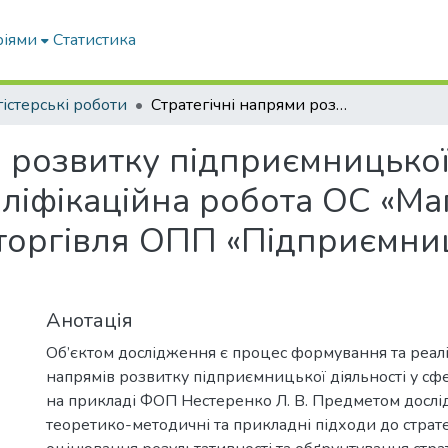
ріями
Статистика
істерські роботи
Стратегічні напрями розвитку підприємницької діяльності у сфері металообробки : кваліфікаційна робота ОС «Магістр»: спец. 076 Підприємництво та торгівля ОПП «Підприємництво, торгівля та біржова діяльність»
 розвитку підприємницької 
ліфікаційна робота ОС «Маг
торгівля ОПП «Підприємницт
Анотація
Об’єктом дослідження є процес формування та реаліз
напрямів розвитку підприємницької діяльності у сф
на прикладі ФОП Нестеренко Л. В. Предметом дослі
теоретико-методичні та прикладні підходи до стратег