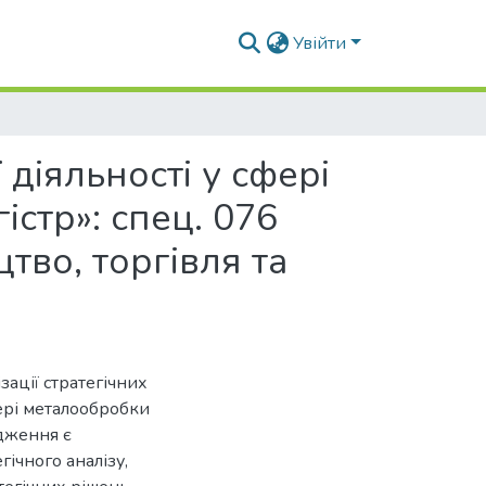
Увійти
діяльності у сфері
істр»: спец. 076
во, торгівля та
ації стратегічних
ері металообробки
дження є
ічного аналізу,