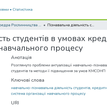
ріями
Статистика
Кафедра Рослинництва та садівництва ім. професора В.В. Калитки
Пізнавальна діяльність студентів в умовах кредитно-модульної системи організації навчального процесу
сть студентів в умовах кре
 навчального процесу
Анотація
Розглянуто проблеми актуалізації навчально-пізнава
студентів та методи її підвищення за умов КМСОНП
Ключові слова
навчально-пізнавальна діяльність студентів
,
кредитн
система організації навчального процесу
URI