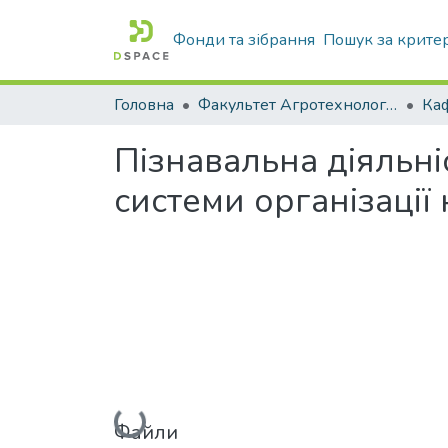
Фонди та зібрання
Пошук за крите
Головна
Факультет Агротехнологій та екології
Пізнавальна діяльні
системи організації
Вантажиться...
Файли