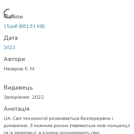
Вантажиться...
Файли
15.pdf
(881.91 KB)
Дата
2022
Автори
Назаров, Є. М.
Видавець
Запоріжжя : 2022
Анотація
UA: Світ технологій розвивається безперервно і
динамічно. З кожним роком з'являються нові концепції
та їх реалізації, а існуючі розширюють свої