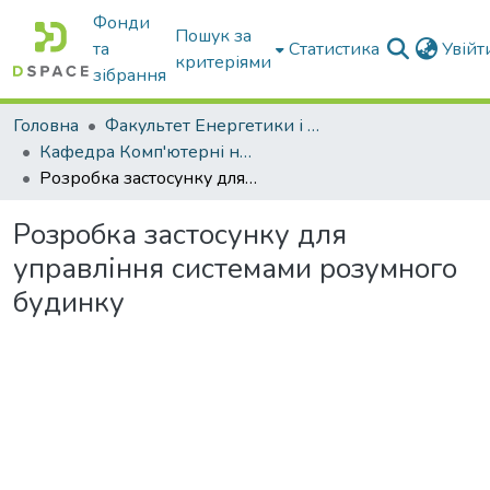
Фонди
Пошук за
та
Статистика
Увій
критеріями
зібрання
Головна
Факультет Енергетики і комп'ютерних технологій
Кафедра Комп'ютерні науки
Розробка застосунку для управління системами розумного будинку
Розробка застосунку для
управління системами розумного
будинку