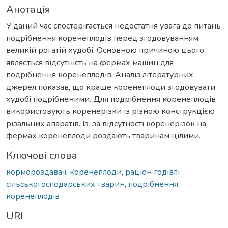
Анотація
У даний час спостерігається недостатня увага до питань
подрібнення коренеплодів перед згодовуванням
великій рогатій худобі. Основною причиною цього
являється відсутність на фермах машин для
подрібнення коренеплодів. Аналіз літературних
джерел показав, що краще коренеплоди згодовувати
худобі подрібненими. Для подрібнення коренеплодів
використовують коренерізки із різною конструкцією
різальних апаратів. Із-за відсутності коренерізок на
фермах коренеплоди роздають тваринам цілими.
Ключові слова
кормороздавач
,
коренеплоди
,
раціон годівлі
сільськогосподарських тварин
,
подрібнення
коренеплодів
URI