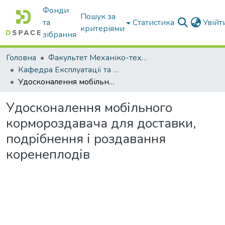
Фонди
Пошук за
та
Статистика
Увій
критеріями
зібрання
Головна
Факультет Механіко-технологічний
Кафедра Експлуатації та технічного сервісу машин
Удосконалення мобільного кормороздавача для доставки, подрібнення і роздавання коренеплодів
Удосконалення мобільного
кормороздавача для доставки,
подрібнення і роздавання
коренеплодів