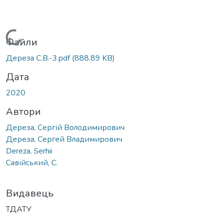
Вантажиться...
Файли
Дереза С.В.-3.pdf
(888.89 KB)
Дата
2020
Автори
Дереза, Сергій Володимирович
Дереза, Сергей Владимирович
Dereza, Serhii
Савійський, С.
Видавець
ТДАТУ