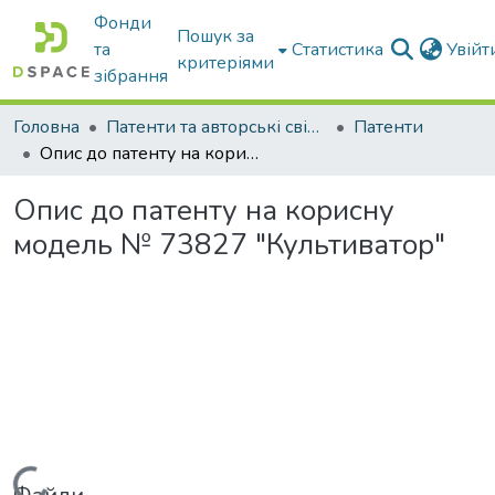
Фонди
Пошук за
та
Статистика
Увій
критеріями
зібрання
Головна
Патенти та авторські свідоцтва
Патенти
Опис до патенту на корисну модель № 73827 "Культиватор"
Опис до патенту на корисну
модель № 73827 "Культиватор"