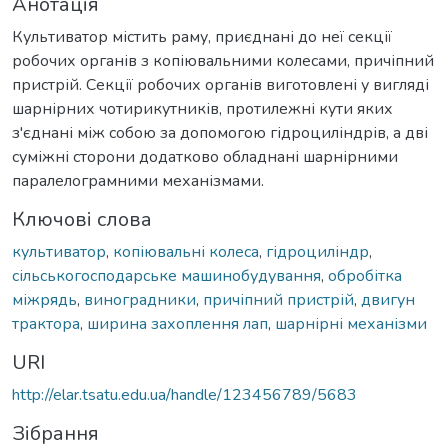
Анотація
Культиватор містить раму, приєднані до неї секції
робочих органів з копіювальними колесами, причіпний
пристрій. Секції робочих органів виготовлені у вигляді
шарнірних чотирикутників, протилежні кути яких
з'єднані між собою за допомогою гідроциліндрів, а дві
суміжні сторони додатково обладнані шарнірними
паралелограмними механізмами.
Ключові слова
культиватор
,
копіювальні колеса
,
гідроциліндр
,
сільськогосподарське машинобудування
,
обробітка
міжрядь
,
виноградники
,
причіпний пристрій
,
двигун
трактора
,
ширина захоплення лап
,
шарнірні механізми
URI
http://elar.tsatu.edu.ua/handle/123456789/5683
Зібрання