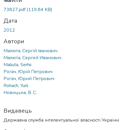
Вантажиться...
Файли
73827.pdf
(119.84 KB)
Дата
2012
Автори
Малюта, Сергій Іванович
Малюта, Сергей Иванович
Maliuta, Serhii
Рогач, Юрій Петрович
Рогач, Юрий Петрович
Rohach, Yurii
Новицька, В. С.
Видавець
Державна служба інтелектуальної власності України