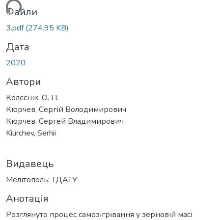
иться...
Файли
3.pdf
(274.95 KB)
Дата
2020
Автори
Колєснік, О. П.
Кюрчев, Сергій Володимирович
Кюрчев, Сергей Владимирович
Kiurchеv, Serhii
Видавець
Мелітополь: ТДАТУ
Анотація
Розглянуто процес самозігрівання у зерновій масі