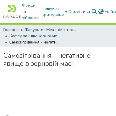
Фонди
Пошук за
та
Статистика
Увій
критеріями
зібрання
Головна
Факультет Механіко-технологічний
Кафедра Інженерної механіки та комп'ютерного проектування
Самозігрівання - негативне явище в зерновій масі
Самозігрівання - негативне
явище в зерновій масі