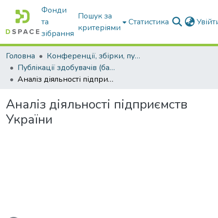
Фонди
Пошук за
та
Статистика
Увій
критеріями
зібрання
Головна
Конференції, збірки, публікації молодих вчених і здобувачів : магістрів, бакалаврів, аспірантів.
Публікації здобувачів (бакалаврів. магістрів, аспірантів)
Аналіз діяльності підприємств України
Аналіз діяльності підприємств
України