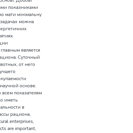
основі. Добові
вими показниками
но мати мінімальну
х задачах можна
нергетичних
иятиях
ции
 главным является
ациона. Суточный
вотных, от него
лучшего
окупаемости
научной основе.
 всем показателям
но иметь
альности в
ассы рациона,
ral enterprises,
cts are important,