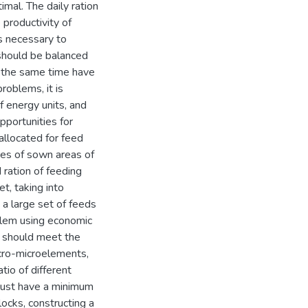
imal. The daily ration
 productivity of
is necessary to
s should be balanced
 at the same time have
problems, it is
 energy units, and
pportunities for
allocated for feed
ures of sown areas of
 ration of feeding
et, taking into
a large set of feeds
oblem using economic
s should meet the
acro-microelements,
tio of different
 must have a minimum
ocks, constructing a