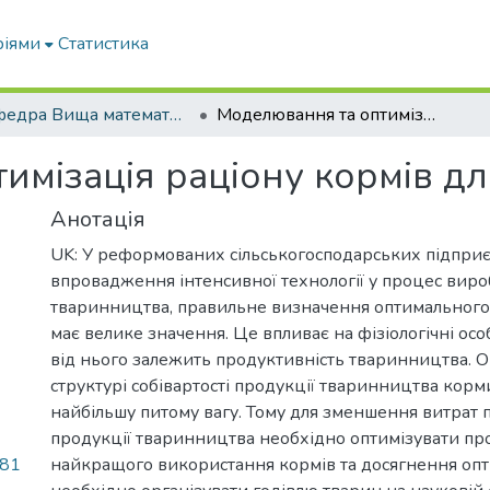
ріями
Статистика
Кафедра Вища математика та фізика
Моделювання та оптимізація раціону кормів для свинарства
имізація раціону кормів дл
Анотація
UK: У реформованих сільськогосподарських підпри
впровадження інтенсивної технології у процес вир
тваринництва, правильне визначення оптимального
має велике значення. Це впливає на фізіологічні осо
від нього залежить продуктивність тваринництва. Ок
структурі собівартості продукції тваринництва кор
найбільшу питому вагу. Тому для зменшення витрат
продукції тваринництва необхідно оптимізувати про
.81
найкращого використання кормів та досягнення опт