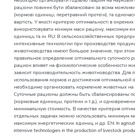
необхідно організувати годівлю тварин на науковій 
раціони повинні бути збалансовані за всіма можли
(кормові одиниці, перетравний протеїн), та одночас
вартість. У якості критерію оптимальності в окреми
використовувати мінімум маси раціону, максимум е
одиниць та ін. RU: В сельскохозяйственных предпр
интенсивные технологии при производстве продук
животноводства имеют большое значение, при этом
правильное определение оптимального суточного р
рацион влияет на физиологические особенности жи
зависит производительность животноводства. Для 
использования кормов и достижения оптимальной 
необходимо организовать кормление животных на 
Суточные рационы должны быть сбалансированы по
(кормовые единицы, протеин и т.д.), и одновремен
минимальную стоимость. В качестве критерия оптим
отдельных задачах можно использовать минимум м
максимум энергетических единиц и др. EN: In agricultu
intensive technologies in the production of livestock produ