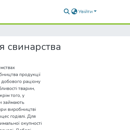
Увійти
я свинарства
ємствах
обництва продукції
 добового раціону
бливості тварин,
рім того, у
ми займають
 при виробництві
цес годівлі. Для
имальної окупності