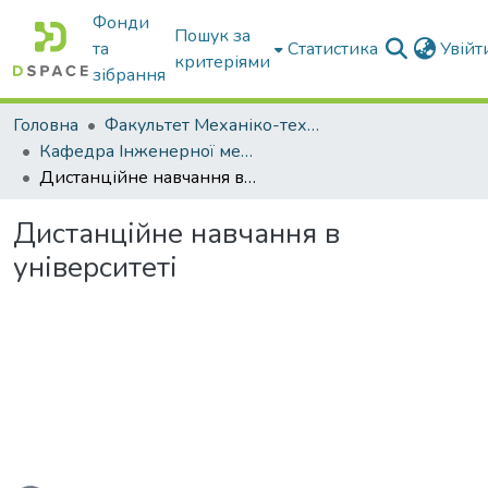
Фонди
Пошук за
та
Статистика
Увій
критеріями
зібрання
Головна
Факультет Механіко-технологічний
Кафедра Інженерної механіки та комп'ютерного проектування
Дистанційне навчання в університеті
Дистанційне навчання в
університеті