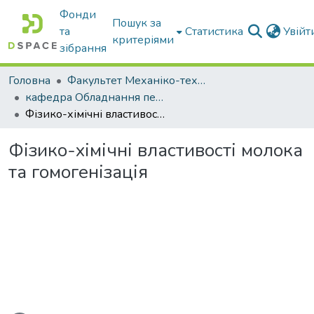
Фонди
Пошук за
та
Статистика
Увій
критеріями
зібрання
Головна
Факультет Механіко-технологічний
кафедра Обладнання переробних і харчових виробництв ім. професора Ф.Ю. Ялпачика
Фізико-хімічні властивості молока та гомогенізація
Фізико-хімічні властивості молока
та гомогенізація