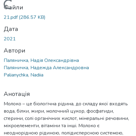
Вантажиться...
Файли
21.pdf
(286.57 KB)
Дата
2021
Автори
Паляничка, Надія Олександрівна
Паляничка, Надежда Александровна
Palianychka, Nadiia
Анотація
Молоко – це біологічна рідина, до складу якої входять
вода, білки, жири, молочний цукор, фосфатиди,
стерини, солі органічних кислот, мінеральні речовини,
мікроелементи, вітаміни та інші. Молоко є
неоднорідною рідиною, полідисперсною системою,