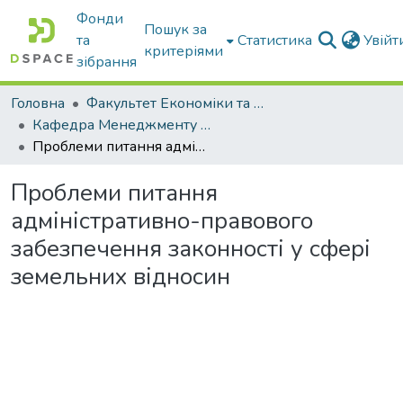
Фонди
Пошук за
та
Статистика
Увій
критеріями
зібрання
Головна
Факультет Економіки та бізнесу
Кафедра Менеджменту та публічного адміністрування
Проблеми питання адміністративно-правового забезпечення законності у сфері земельних відносин
Проблеми питання
адміністративно-правового
забезпечення законності у сфері
земельних відносин