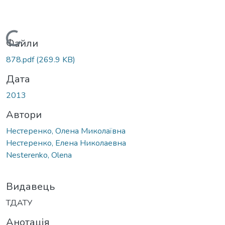
Вантажиться...
Файли
878.pdf
(269.9 KB)
Дата
2013
Автори
Нестеренко, Олена Миколаївна
Нестеренко, Елена Николаевна
Nesterenko, Olena
Видавець
ТДАТУ
Анотація