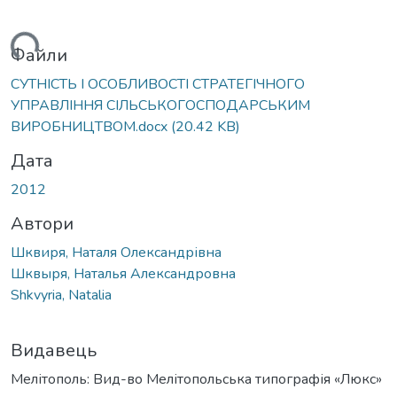
ажиться...
Файли
СУТНІСТЬ І ОСОБЛИВОСТІ СТРАТЕГІЧНОГО
УПРАВЛІННЯ СІЛЬСЬКОГОСПОДАРСЬКИМ
ВИРОБНИЦТВОМ.docx
(20.42 KB)
Дата
2012
Автори
Шквиря, Наталя Олександрівна
Шквыря, Наталья Александровна
Shkvyria, Natalia
Видавець
Мелітополь: Вид-во Мелітопольська типографія «Люкс»