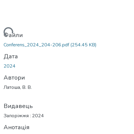
иться...
Файли
Conferens_2024_204-206.pdf
(254.45 KB)
Дата
2024
Автори
Латоша, В. В.
Видавець
Запоріжжя : 2024
Анотація