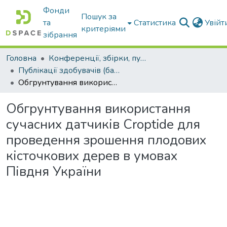
Фонди
Пошук за
та
Статистика
Увій
критеріями
зібрання
Головна
Конференції, збірки, публікації молодих вчених і здобувачів : магістрів, бакалаврів, аспірантів.
Публікації здобувачів (бакалаврів. магістрів, аспірантів)
Обгрунтування використання сучасних датчиків Croptide для проведення зрошення плодових кісточкових дерев в умовах Півдня України
Обгрунтування використання
сучасних датчиків Croptide для
проведення зрошення плодових
кісточкових дерев в умовах
Півдня України