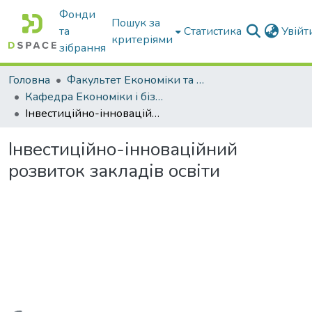
Фонди
Пошук за
та
Статистика
Увій
критеріями
зібрання
Головна
Факультет Економіки та бізнесу
Кафедра Економіки і бізнесу
Інвестиційно-інноваційний розвиток закладів освіти
Інвестиційно-інноваційний
розвиток закладів освіти