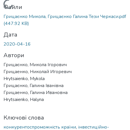
Вантажиться...
Файли
Грицаєнко Микола, Грицаєнко Галина Тези Черкаси.pdf
(447.92 KB)
Дата
2020-04-16
Автори
Грицаєнко, Микола Ігорович
Грицаенко, Николай Игоревич
Hrytsaienko, Mykola
Грицаєнко, Галина Іванівна
Грицаенко, Галина Ивановна
Hrytsaienko, Halyna
Ключові слова
конкурентоспроможність країни
,
інвестиційно-