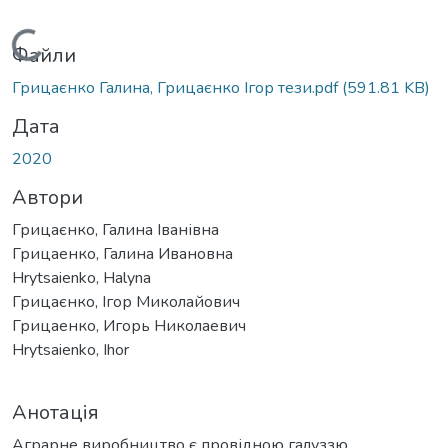
Вантажиться...
Файли
Грицаєнко Галина, Грицаєнко Ігор тези.pdf
(591.81 KB)
Дата
2020
Автори
Грицаєнко, Галина Іванівна
Грицаенко, Галина Ивановна
Hrytsaienko, Halyna
Грицаєнко, Ігор Миколайович
Грицаенко, Игорь Николаевич
Hrytsaienko, Ihor
Анотація
Аграрне виробництво є провідною галуззю