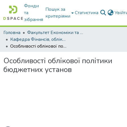
Фонди
Пошук за
та
Статистика
Увій
критеріями
зібрання
Головна
Факультет Економіки та бізнесу
Кафедра Фінансів, обліку і оподаткування
Особливості облікової політики бюджетних установ
Особливості облікової політики
бюджетних установ