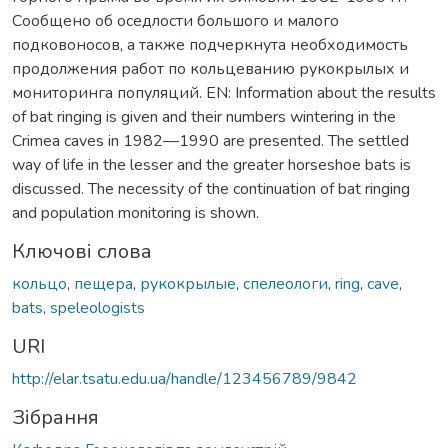
Сообщено об оседлости большого и малого
подковоносов, а также подчеркнута необходимость
продолжения работ по кольцеванию рукокрылых и
мониторинга популяций. EN: Information about the results
of bat ringing is given and their numbers wintering in the
Crimea caves in 1982—1990 are presented. The settled
way of life in the lesser and the greater horseshoe bats is
discussed. The necessity of the continuation of bat ringing
and population monitoring is shown.
Ключові слова
кольцо
,
пещера
,
рукокрылые
,
спелеологи
,
ring
,
cave
,
bats
,
speleologists
URI
http://elar.tsatu.edu.ua/handle/123456789/9842
Зібрання