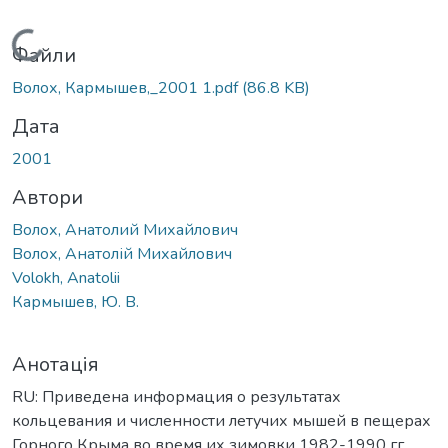
Вантажиться...
Файли
Волох, Кармышев,_2001 1.pdf
(86.8 KB)
Дата
2001
Автори
Волох, Анатолий Михайлович
Волох, Анатолій Михайлович
Volokh, Anatolii
Кармышев, Ю. В.
Анотація
RU: Приведена информация о результатах
кольцевания и численности летучих мышей в пещерах
Горного Крыма во время их зимовки 1982-1990 гг.