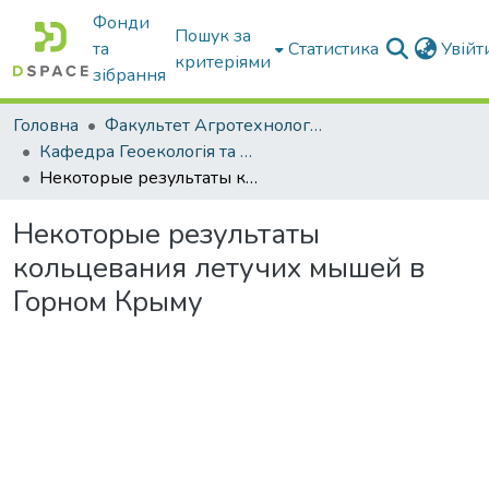
Фонди
Пошук за
та
Статистика
Увій
критеріями
зібрання
Головна
Факультет Агротехнологій та екології
Кафедра Геоекологія та землеустрій
Некоторые результаты кольцевания летучих мышей в Горном Крыму
Некоторые результаты
кольцевания летучих мышей в
Горном Крыму