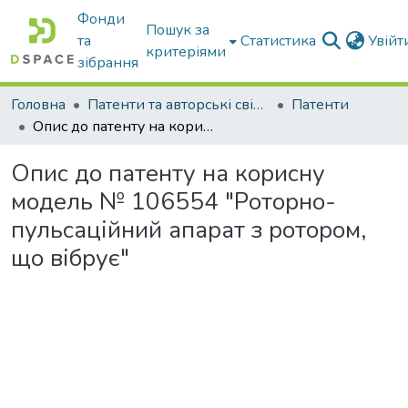
Фонди
Пошук за
та
Статистика
Увій
критеріями
зібрання
Головна
Патенти та авторські свідоцтва
Патенти
Опис до патенту на корисну модель № 106554 "Роторно-пульсаційний апарат з ротором, що вібрує"
Опис до патенту на корисну
модель № 106554 "Роторно-
пульсаційний апарат з ротором,
що вібрує"