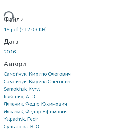
ься...
Файли
19.pdf
(212.03 KB)
Дата
2016
Автори
Самойчук, Кирило Олегович
Самойчук, Кирилл Олегович
Samoichuk, Kyryl
Івженко, А. О.
Ялпачик, Федір Юхимович
Ялпачик, Федор Ефимович
Yalpachyk, Fedir
Султанова, В. О.