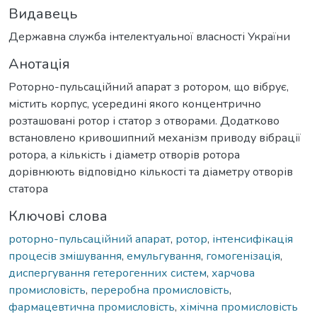
Видавець
Державна служба інтелектуальної власності України
Анотація
Роторно-пульсаційний апарат з ротором, що вібрує,
містить корпус, усередині якого концентрично
розташовані ротор і статор з отворами. Додатково
встановлено кривошипний механізм приводу вібрації
ротора, а кількість і діаметр отворів ротора
дорівнюють відповідно кількості та діаметру отворів
статора
Ключові слова
роторно-пульсаційний апарат
,
ротор
,
інтенсифікація
процесів змішування
,
емульгування
,
гомогенізація
,
диспергування гетерогенних систем
,
харчова
промисловість
,
переробна промисловість
,
фармацевтична промисловість
,
хімічна промисловість