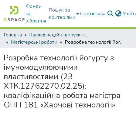
Фонди
Пошук за
та
Статистика
Увій
критеріями
зібрання
Головна
Кваліфікаційні випускні роботи бакалаврів і магістрів
Магістерські роботи
Розробка технології йогурту з імуномодулюючими властивостями (23 ХТК.12762270.02.25): кваліфікаційна робота магістра ОПП 181 «Харчові технології»
Розробка технології йогурту з
імуномодулюючими
властивостями (23
ХТК.12762270.02.25):
кваліфікаційна робота магістра
ОПП 181 «Харчові технології»