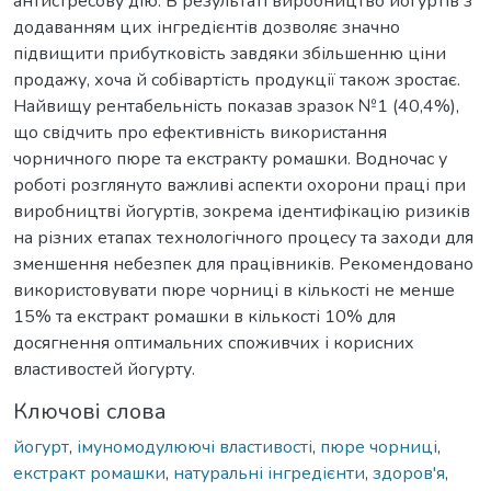
антистресову дію. В результаті виробництво йогуртів з
додаванням цих інгредієнтів дозволяє значно
підвищити прибутковість завдяки збільшенню ціни
продажу, хоча й собівартість продукції також зростає.
Найвищу рентабельність показав зразок №1 (40,4%),
що свідчить про ефективність використання
чорничного пюре та екстракту ромашки. Водночас у
роботі розглянуто важливі аспекти охорони праці при
виробництві йогуртів, зокрема ідентифікацію ризиків
на різних етапах технологічного процесу та заходи для
зменшення небезпек для працівників. Рекомендовано
використовувати пюре чорниці в кількості не менше
15% та екстракт ромашки в кількості 10% для
досягнення оптимальних споживчих і корисних
властивостей йогурту.
Ключові слова
йогурт
,
імуномодулюючі властивості
,
пюре чорниці
,
екстракт ромашки
,
натуральні інгредієнти
,
здоров'я
,