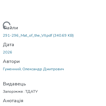
житься...
Файли
291-296_Mat_of_the_VІІ.pdf
(340.69 KB)
Дата
2026
Автори
Гуменний, Олександр Дмитрович
Видавець
Запоріжжя : ТДАТУ
Анотація