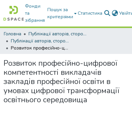
Фонди
Пошук за
та
Статистика
Увій
критеріями
зібрання
Головна
Публікації авторів, сторонніх університету
Публікації авторів, сторонніх університету
Розвиток професійно-цифрової компетентності викладачів закладів професійної освіти в умовах цифрової трансформації освітнього середовища
Розвиток професійно-цифрової
компетентності викладачів
закладів професійної освіти в
умовах цифрової трансформації
освітнього середовища