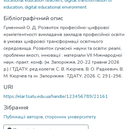
vocational education teachers
,
digital transformation of
education
,
digital educational environment
Бібліографічний опис
Гуменний О. Д. Розвиток професійно-цифрової
компетентності викладачів закладів професійної освіти
в умовах цифрової трансформації освітнього
середовища. Розвиток сучасної науки та освіти: реалії,
проблеми якості, інновації : матеріали VІІ Міжнародної
наук.-практ. конф. (м. Запоріжжя, 20-22 травня 2026
р.) / ТДАТУ; ред.колегія: С. В. Кюрчев, В. О. Радкевич, В.
М. Кюрчев та ін. Запоріжжя : ТДАТУ, 2026. С. 291-296.
URI
https://elar.tsatu.edu.ua/handle/123456789/21161
Зібрання
Публікації авторів, сторонніх університету