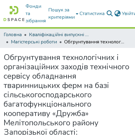
Фонди
Пошук за
та
Статистика
Увій
критеріями
зібрання
Головна
Кваліфікаційні випускні роботи бакалаврів і магістрів
Магістерські роботи
Обгрунтування технологічних і організаційних заходів технічного сервісу обладнання тваринницьких ферм на базі сільськогосподарського багатофункціонального кооперативу «Дружба» Мелітопольського району Запорізької області: пояснювальна записка до дипломної роботи здобувача СВО Магістр
Обгрунтування технологічних і
організаційних заходів технічного
сервісу обладнання
тваринницьких ферм на базі
сільськогосподарського
багатофункціонального
кооперативу «Дружба»
Мелітопольського району
Запорізької області: