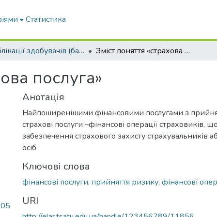
ріями
Статистика
Публікації здобувачів (бакалаврів. магістрів, аспірантів)
Зміст поняття «страхова послуга»
хова послуга»
Анотація
Найпоширенішими фінансовими послугами з прийня
страхові послуги –фінансові операції страховиків, 
забезпечення страхового захисту страхувальників а
осіб
Ключові слова
фінансові послуги
,
прийняття ризику
,
фінансові опер
URI
.05
http://elar.tsatu.edu.ua/handle/123456789/11856