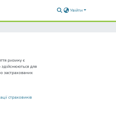
Увійти
ття ризику є
що здійснюються для
бо застрахованих
ації страховиків