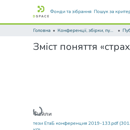
Фонди та зібрання
Пошук за крите
Головна
Конференції, збірки, публікації молодих вчених і здобувачів : магістрів, бакалаврів, аспірантів.
Зміст поняття «стра
Вантажиться...
Файли
тези ЕтаБ конференция 2019-133.pdf
(301