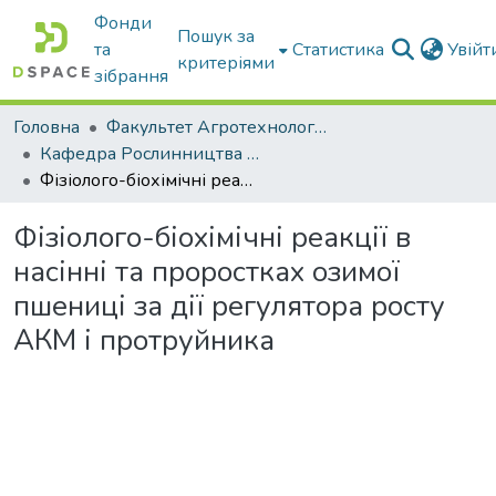
Фонди
Пошук за
та
Статистика
Увій
критеріями
зібрання
Головна
Факультет Агротехнологій та екології
Кафедра Рослинництва та садівництва ім. професора В.В. Калитки
Фізіолого-біохімічні реакції в насінні та проростках озимої пшениці за дії регулятора росту АКМ і протруйника
Фізіолого-біохімічні реакції в
насінні та проростках озимої
пшениці за дії регулятора росту
АКМ і протруйника