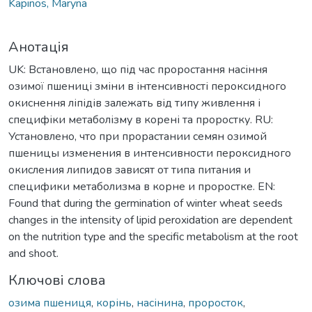
Kapinos, Maryna
Анотація
UK: Встановлено, що під час проростання насіння
озимої пшениці зміни в інтенсивності пероксидного
окиснення ліпідів залежать від типу живлення і
специфіки метаболізму в корені та проростку. RU:
Установлено, что при прорастании семян озимой
пшеницы изменения в интенсивности пероксидного
окисления липидов зависят от типа питания и
специфики метаболизма в корне и проростке. EN:
Found that during the germination of winter wheat seeds
changes in the intensity of lipid peroxidation are dependent
on the nutrition type and the specific metabolism at the root
and shoot.
Ключові слова
озима пшениця
,
корінь
,
насінина
,
проросток
,