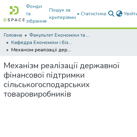
Фонди
Пошук за
та
Статистика
Увій
критеріями
зібрання
Головна
Факультет Економіки та бізнесу
Кафедра Економіки і бізнесу
Механізм реалізації державної фінансової підтримки сільськогосподарських товаровиробників
Механізм реалізації державної
фінансової підтримки
сільськогосподарських
товаровиробників