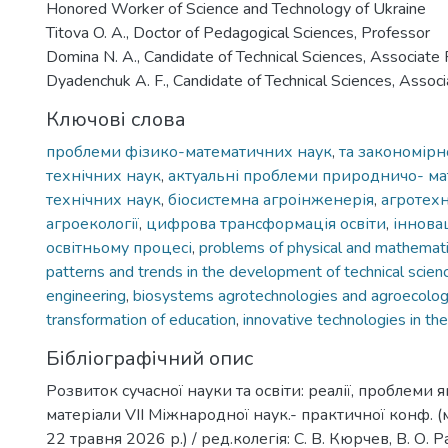
Honored Worker of Science and Technology of Ukraine
Titova O. A., Doctor of Pedagogical Sciences, Professor
Domina N. A., Candidate of Technical Sciences, Associate
Ключові слова
проблеми фізико-математичних наук
,
та закономірн
технічних наук
,
актуальні проблеми природничо- ма
технічних наук
,
біосистемна агроінженерія
,
агротехн
агроекології
,
цифрова трансформація освіти
,
інновац
освітньому процесі
,
problems of physical and mathemati
patterns and trends in the development of technical scien
engineering
,
biosystems agrotechnologies and agroecolo
transformation of education
,
innovative technologies in th
Бібліографічний опис
Розвиток сучасної науки та освіти: реалії, проблеми як
матеріали VІІ Міжнародної наук.- практичної конф. (
22 травня 2026 р.) / ред.колегія: С. В. Кюрчев, В. О. Р