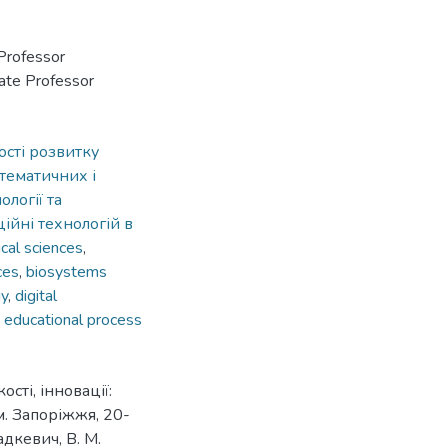
 Professor
ості розвитку
тематичних і
ології та
ійні технологій в
cal sciences
,
ces
,
biosystems
gy
,
digital
e educational process
ості, інновації:
м. Запоріжжя, 20-
адкевич, В. М.