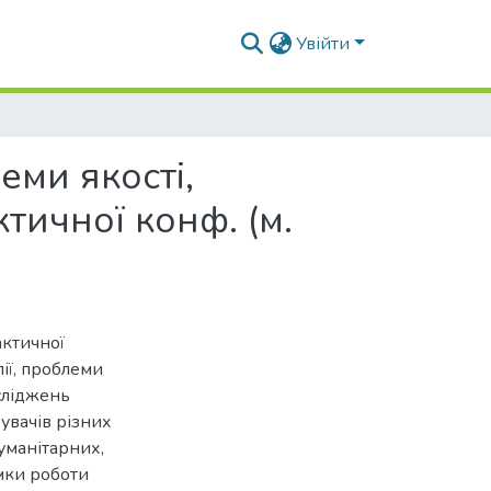
Увійти
еми якості,
ктичної конф. (м.
актичної
лії, проблеми
осліджень
бувачів різних
гуманітарних,
мки роботи