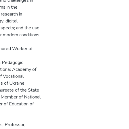
and challenges in
ns in the
 research in
; digital
ospects; and the use
er modern conditions.
Honored Worker of
n Pedagogic
ational Academy of
of Vocational
s of Ukraine
aureate of the State
g Member of National
r of Education of
s, Professor,