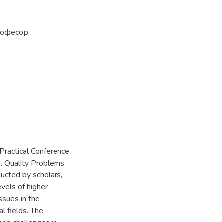
рофесор,
 Practical Conference
, Quality Problems,
ducted by scholars,
evels of higher
ssues in the
l fields. The