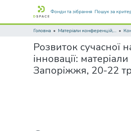
Фонди та зібрання
Пошук за крите
Головна
Матеріали конференцій, збірники ТДАТУ
Ко
Розвиток сучасної на
інновації: матеріали
Запоріжжя, 20-22 тр
Вантажиться...