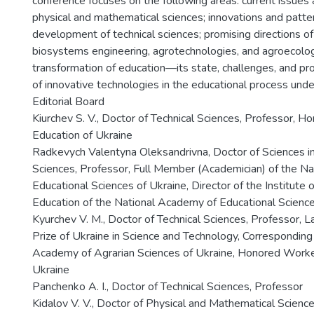
conference focuses on the following areas: current issues 
physical and mathematical sciences; innovations and patter
development of technical sciences; promising directions of
biosystems engineering, agrotechnologies, and agroecology
transformation of education—its state, challenges, and pr
of innovative technologies in the educational process und
Editorial Board
Kiurchev S. V., Doctor of Technical Sciences, Professor, 
Education of Ukraine
Radkevych Valentyna Oleksandrivna, Doctor of Sciences i
Sciences, Professor, Full Member (Academician) of the N
Educational Sciences of Ukraine, Director of the Institute 
Education of the National Academy of Educational Science
Kyurchev V. M., Doctor of Technical Sciences, Professor, L
Prize of Ukraine in Science and Technology, Correspondin
Academy of Agrarian Sciences of Ukraine, Honored Worke
Ukraine
Panchenko A. I., Doctor of Technical Sciences, Professor
Kidalov V. V., Doctor of Physical and Mathematical Science