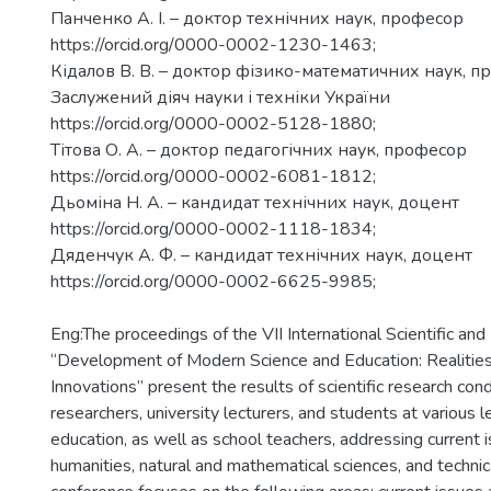
Панченко А. І. – доктор технічних наук, професор
https://orcid.org/0000-0002-1230-1463;
Кідалов В. В. – доктор фізико-математичних наук, п
Заслужений діяч науки і техніки України
https://orcid.org/0000-0002-5128-1880;
Тітова О. А. – доктор педагогічних наук, професор
https://orcid.org/0000-0002-6081-1812;
Дьоміна Н. А. – кандидат технічних наук, доцент
https://orcid.org/0000-0002-1118-1834;
Дяденчук А. Ф. – кандидат технічних наук, доцент
https://orcid.org/0000-0002-6625-9985;
Eng:The proceedings of the VII International Scientific and
“Development of Modern Science and Education: Realities
Innovations” present the results of scientific research con
researchers, university lecturers, and students at various l
education, as well as school teachers, addressing current i
humanities, natural and mathematical sciences, and technica