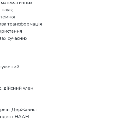
о-математичних
 наук;
стемної
рова трансформація
користання
вах сучасних
аслужений
р, дійсний член
ауреат Державної
спондент НААН