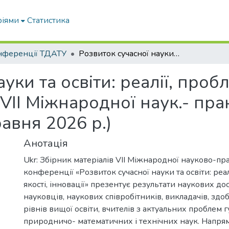
ріями
Статистика
нференції ТДАТУ
Розвиток сучасної науки та освіти: реалії, проблеми якості, інновації: матеріали VІІ Міжнародної наук.- практичної конф. (м. Запоріжжя, 20-22 травня 2026 р.)
уки та освіти: реалії, пробл
 VІІ Міжнародної наук.- пра
авня 2026 р.)
Анотація
Ukr: Збірник матеріалів VІІ Міжнародної науково-пр
конференції «Розвиток сучасної науки та освіти: реа
якості, інновації» презентує результати наукових д
науковців, наукових співробітників, викладачів, здо
рівнів вищої освіти, вчителів з актуальних проблем 
природничо- математичних і технічних наук. Напря