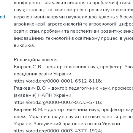
конференції: актуальні питання та проблеми фізик
наук; інновації та закономірності розвитку технічних
and
перспективні напрями наукових досліджень з біоси
агроінженерії, агротехнологій та агроекології; циф
освіти: стан, проблеми та перспективи розвитку; ви
інноваційних технологій в освітньому процесі в умо
викликів.
Редакційна колегія:
Кюрчев С. В. – доктор технічних наук, професор, З
працівник освіти України
https://orcid.org/0000-0001-6512-8118;
Радкевич В. О. – доктор педагогічних наук, професо
(академік) НАПН України
https://orcid.org/0000-0002-9233-5718;
Кюрчев В. М. – доктор технічних наук, професор, л
премії України в галузі науки і техніки, член-коре
України, Заслужений працівник освіти України
https://orcid.org/0000-0003-4377-1924;