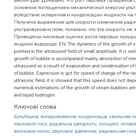
амплитуды. Доказано, что рост паровых пузырьков 
основном поглощением механической энергии ульт
вследствие испарения и конденсации жидкости на 
Получено выражение для скорости изменения радиу
ультразвуковом поле, показано, что эта скорость не з
Приведены числовые оценки роста паровых пузырь
жидком водороде. EN: The dynamics of the growth of s
pointed in the ultrasound field of small amplitude. It is we
growth of bubble is accompanied mainly absorption of mec
ultrasound as a result of evaporation and condensation of 
of bubble. Expression is got for speed of change of the rad
ultrasonic field, it is showed that this speed does not dep
numerical estimations of the growth of steam bubbles are
and liquid hydrogen.
Ключові слова
бульбашка
,
випаровування
,
конденсація
,
хвильове ч
звуковий тиск
,
радіальна швидкість
,
пузырек
,
испар
волновое число
,
звуковое давление
,
радиальная ско