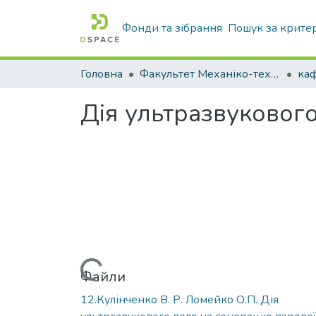
Фонди та зібрання
Пошук за крите
Головна
Факультет Механіко-технологічний
Дія ультразвуковог
Вантажиться...
Файли
12.Кулінченко В. Р. Ломейко О.П. Дія