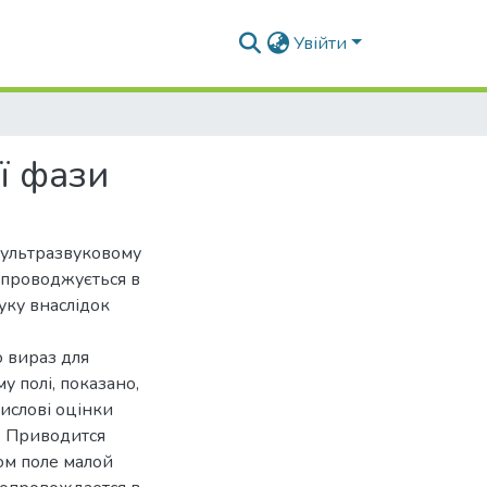
Увійти
ї фази
 ультразвуковому
супроводжується в
уку внаслідок
 вираз для
у полі, показано,
числові оцінки
U: Приводится
ом поле малой