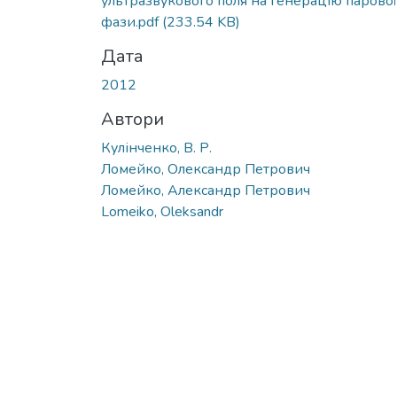
ультразвукового поля на генерацію парової
фази.pdf
(233.54 KB)
Дата
2012
Автори
Кулінченко, В. Р.
Ломейко, Олександр Петрович
Ломейко, Александр Петрович
Lomeiko, Oleksandr