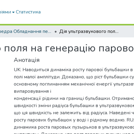
ріями
Статистика
кафедра Обладнання переробних і харчових виробництв ім. професора Ф.Ю. Ялпачика
Дія ультразвукового поля на генерацію парової фази
о поля на генерацію парово
Анотація
UK: Наводиться динаміка росту парової бульбашки в
полі малої амплітуди. Доказано, що ріст бульбашки 
основному поглинанням механічної енергії ультразв
випаровування і
конденсації рідини на границі бульбашки. Отримано
швидкості зміни радіуса бульбашки в ультразвуковом
що ця швидкість не залежить від радіуса. Наведені 
росту парових бульбашок у воді і рідкому водню. R
динамика роста паровых пузырьков в ультразвуков