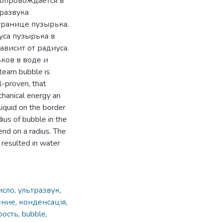
сопровождается в
развука
границе пузырька.
са пузырька в
ависит от радиуса.
ков в воде и
team bubble is
ll-proven, that
hanical energy an
liquid on the border
ius of bubble in the
end on a radius. The
 resulted in water
исло
,
ультразвук
,
ение
,
конденсація
,
рость
,
bubble
,