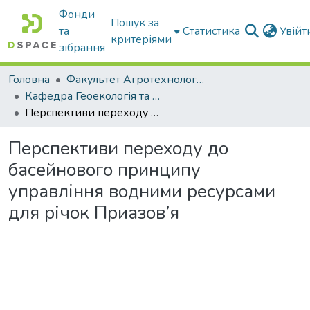
Фонди
Пошук за
та
Статистика
Увій
критеріями
зібрання
Головна
Факультет Агротехнологій та екології
Кафедра Геоекологія та землеустрій
Перспективи переходу до басейнового принципу управління водними ресурсами для річок Приазов’я
Перспективи переходу до
басейнового принципу
управління водними ресурсами
для річок Приазов’я