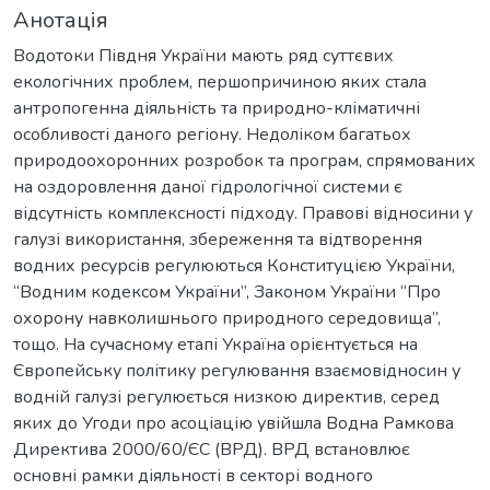
Анотація
Водотоки Півдня України мають ряд суттєвих
екологічних проблем, першопричиною яких стала
антропогенна діяльність та природно-кліматичні
особливості даного регіону. Недоліком багатьох
природоохоронних розробок та програм, спрямованих
на оздоровлення даної гідрологічної системи є
відсутність комплексності підходу. Правові відносини у
галузі використання, збереження та відтворення
водних ресурсів регулюються Конституцією України,
“Водним кодексом України”, Законом України “Про
охорону навколишнього природного середовища”,
тощо. На сучасному етапі Україна орієнтується на
Європейську політику регулювання взаємовідносин у
водній галузі регулюється низкою директив, серед
яких до Угоди про асоціацію увійшла Водна Рамкова
Директива 2000/60/ЄС (ВРД). ВРД встановлює
основні рамки діяльності в секторі водного