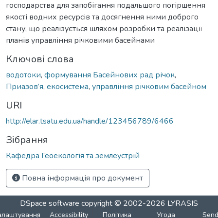
господарства для запобігання подальшого погіршення
якості водних ресурсів та досягнення ними доброго
стану, що реалізується шляхом розробки та реалізації
планів управління річковими басейнами
Ключові слова
водотоки
,
формування Басейнових рад річок
,
Приазов’я
,
екосистема
,
управління річковим басейном
URI
http://elar.tsatu.edu.ua/handle/123456789/6466
Зібрання
Кафедра Геоекологія та землеустрій
Повна інформація про документ
DSpace software
copyright © 2002-2026
LYRASIS
алаштування
Accessibility
Політика
Угода
Sen