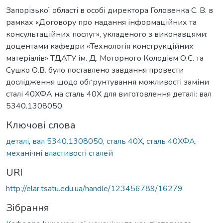
Запорізької області в особі директора Головенка С. В. в
рамках «Договору про надання інформаційних та
консультаційних послуг», укладеного з виконавцями:
доцентами кафедри «Технологія конструкційних
матеріалів» ТДАТУ ім. Д. Моторного Колодієм О.С. та
Сушко О.В. було поставлено завдання провести
дослідження щодо обґрунтування можливості заміни
сталі 40ХФА на сталь 40Х для виготовлення деталі: вал
5340.1308050.
Ключові слова
деталі
,
вал 5340.1308050
,
сталь 40Х
,
сталь 40ХФА
,
механічні властивості сталей
URI
http://elar.tsatu.edu.ua/handle/123456789/16279
Зібрання