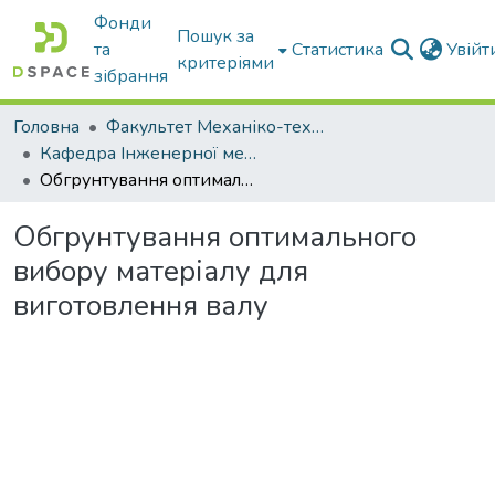
Фонди
Пошук за
та
Статистика
Увій
критеріями
зібрання
Головна
Факультет Механіко-технологічний
Кафедра Інженерної механіки та комп'ютерного проектування
Обгрунтування оптимального вибору матеріалу для виготовлення валу
Обгрунтування оптимального
вибору матеріалу для
виготовлення валу