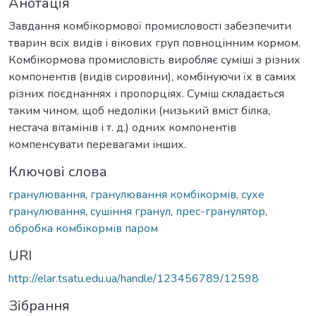
Анотація
Завдання комбікормової промисловості забезпечити
тварин всіх видів і вікових груп повноцінним кормом.
Комбікормова промисловість виробляє суміші з різних
компонентів (видів сировини), комбінуючи їх в самих
різних поєднаннях і пропорціях. Суміш складається
таким чином, щоб недоліки (низький вміст білка,
нестача вітамінів і т. д.) одних компонентів
компенсувати перевагами інших.
Ключові слова
гранулювання
,
гранулювання комбікормів
,
сухе
гранулювання
,
сушіння гранул
,
прес-гранулятор
,
обробка комбікормів паром
URI
http://elar.tsatu.edu.ua/handle/123456789/12598
Зібрання