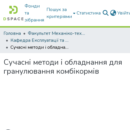
Фонди
Пошук за
та
Статистика
Увій
критеріями
зібрання
Головна
Факультет Механіко-технологічний
Кафедра Експлуатації та технічного сервісу машин
Сучасні методи і обладнання для гранулювання комбікормів
Сучасні методи і обладнання для
гранулювання комбікормів