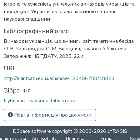
історію та сучасність унікальних винаходів українців та
виходців з України, які стали частиною світової
наукової спадщини
Бібліографічний опис
Винаходи українців, що змінили світ: тематична бесіда
/ І. В. Завгородня; О. М. Білоцька; наукова бібліотека.
Запоріжжя: НБ ТДАТУ, 2025. 22 с.
URI
http://elar.tsatu.edu.ua/handle/123456789/18929
Зібрання
Публікації наукової бібліотеки
Повна інформація про документ
DSpace software
copyright © 2002-2026
LYRASIS
алаштування
Accessibility
Політика
Угода
Sen