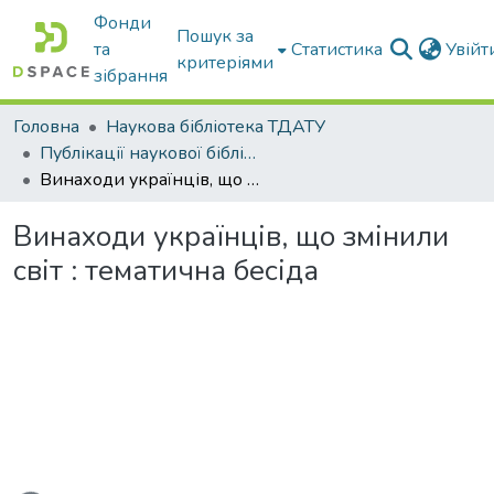
Фонди
Пошук за
та
Статистика
Увій
критеріями
зібрання
Головна
Наукова бібліотека ТДАТУ
Публікації наукової бібліотеки
Винаходи українців, що змінили світ : тематична бесіда
Винаходи українців, що змінили
світ : тематична бесіда