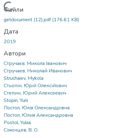
Вантажиться...
Файли
getdocument (12).pdf
(176.61 KB)
Дата
2019
Автори
Стручаєв, Микола Іванович
Стручаев, Николай Иванович
Struchaiev, Mykola
Стьопін, Юрій Олексійович
Степин, Юрий Алексеевич
Stopin, Yurii
Постол, Юлія Олександрівна
Постол, Юлия Александровна
Postol, Yuliia
Сімонцев, В. О.