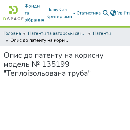
Фонди
Пошук за
та
Статистика
Увій
критеріями
зібрання
Головна
Патенти та авторські свідоцтва
Патенти
Опис до патенту на корисну модель № 135199 "Теплоізольована труба"
Опис до патенту на корисну
модель № 135199
"Теплоізольована труба"