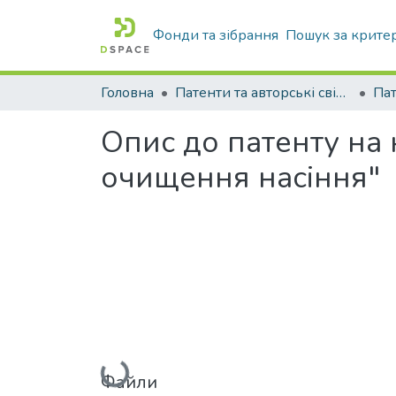
Фонди та зібрання
Пошук за крите
Головна
Патенти та авторські свідоцтва
Па
Опис до патенту на
очищення насіння"
Вантажиться...
Файли