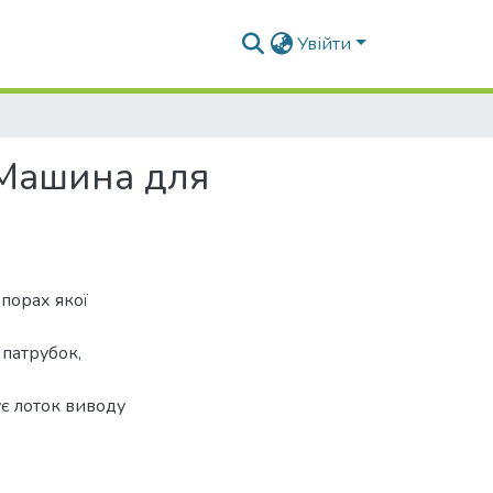
Увійти
"Машина для
порах якої
 патрубок,
є лоток виводу