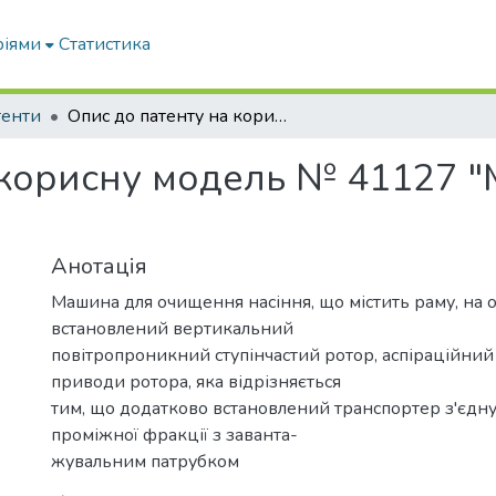
ріями
Статистика
тенти
Опис до патенту на корисну модель № 41127 "Машина для очищення насіння"
 корисну модель № 41127 
Анотація
Машина для очищення насіння, що містить раму, на о
встановлений вертикальний
повітропроникний ступінчастий ротор, аспіраційний
приводи ротора, яка відрізняється
тим, що додатково встановлений транспортер з'єдну
проміжної фракції з заванта-
жувальним патрубком