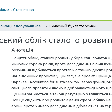
ріями
Статистика
Публікації здобувачів (бакалаврів. магістрів, аспірантів)
Сучасний бухгалтерський облік сталого розвитку
ський облік сталого розвит
Анотація
Поняття обліку сталого розвитку бере свій початок щ
минулих сорока років, проте дослідження більш вуз
розуміння відбувається протягом останніх десяти ро
найвідоміших проектів у цій галузі є проект Принца
Чарльза «Accounting for sustainability», зараз функці
сайт цього проекту у якому відображаються його ціл
що ним займається, а також регулярно з’являються н
Все це свідчить про розвиток даної сфери обліку н
арені, проте чимало досліджень відбуваються на тер