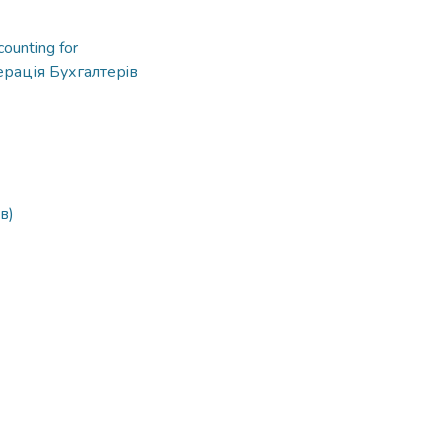
ounting for
рація Бухгалтерiв
в)