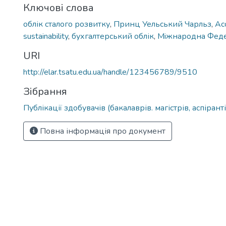
Ключові слова
облік сталого розвитку
,
Принц Уельський Чарльз
,
Acc
sustainability
,
бухгалтерський облік
,
Мiжнародна Феде
URI
http://elar.tsatu.edu.ua/handle/123456789/9510
Зібрання
Публікації здобувачів (бакалаврів. магістрів, аспіранті
Повна інформація про документ