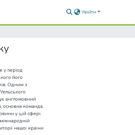
Увійти
ку
е у період
ького його
ків. Одним з
 Уельського
онує англомовний
і, основна команда,
овини у цій сфері.
а міжнародній
иторії нашої країни