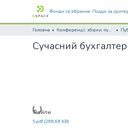
Фонди та зібрання
Пошук за крите
Головна
Конференції, збірки, публікації молодих вчених і здобувачів : магістрів, бакалаврів, аспірантів.
Сучасний бухгалтер
Вантажиться...
Файли
5.pdf
(288.68 KB)