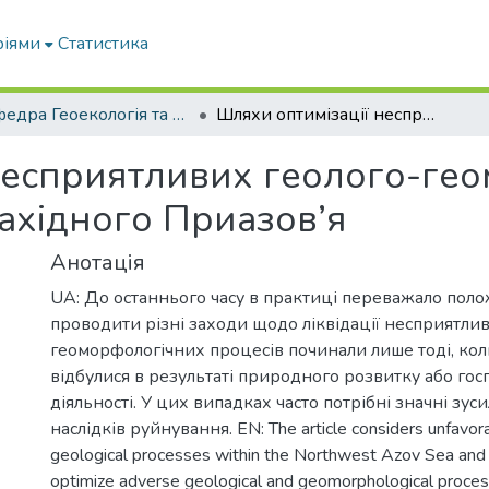
ріями
Статистика
Кафедра Геоекологія та землеустрій
Шляхи оптимізації несприятливих геолого-геоморфологічних процесів Північно-Західного Приазов’я
несприятливих геолого-ге
Західного Приазов’я
Анотація
UA: До останнього часу в практиці переважало поло
проводити різні заходи щодо ліквідації несприятли
геоморфологічних процесів починали лише тоді, ко
відбулися в результаті природного розвитку або гос
діяльності. У цих випадках часто потрібні значні зус
наслідків руйнування. EN: The article considers unfavo
geological processes within the Northwest Azov Sea and 
optimize adverse geological and geomorphological proces