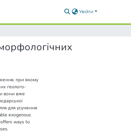
Увійти
оморфологічних
ження, при якому
вих геолого-
ли вони вже
подарської
илля для усунення
rable exogenous
offers ways to
ses.