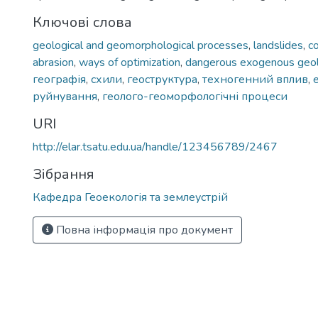
Ключові слова
geological and geomorphological processes
,
landslides
,
c
abrasion
,
ways of optimization
,
dangerous exogenous geol
географія
,
схили
,
геоструктура
,
техногенний вплив
,
руйнування
,
геолого-геоморфологічні процеси
URI
http://elar.tsatu.edu.ua/handle/123456789/2467
Зібрання
Кафедра Геоекологія та землеустрій
Повна інформація про документ