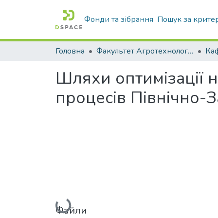
Фонди та зібрання
Пошук за крите
Головна
Факультет Агротехнологій та екології
Шляхи оптимізації 
процесів Північно-
Вантажиться...
Файли