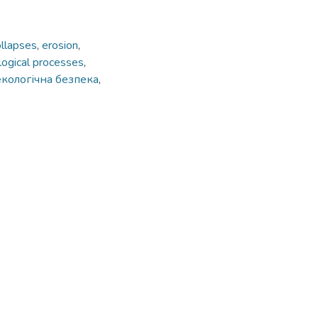
ollapses
,
erosion
,
ogical processes
,
екологічна безпека
,