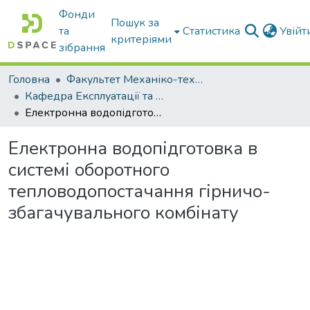
Фонди
Пошук за
та
Статистика
Увій
критеріями
зібрання
Головна
Факультет Механіко-технологічний
Кафедра Експлуатації та технічного сервісу машин
Електронна водопідготовка в системі оборотного тепловодопостачання гірничо-збагачувального комбінату
Електронна водопідготовка в
системі оборотного
тепловодопостачання гірничо-
збагачувального комбінату