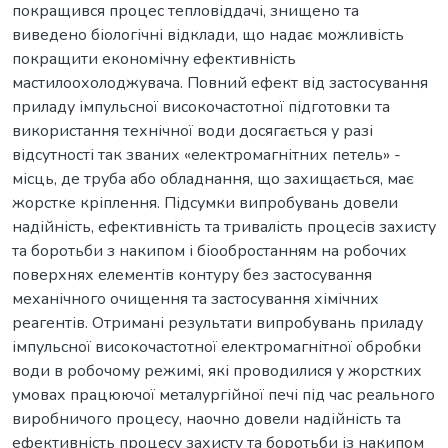
покращився процес тепловіддачі, знищено та
виведено біологічні відклади, що надає можливість
покращити економічну ефективність
мастилоохолоджувача. Повний ефект від застосування
приладу імпульсної високочастотної підготовки та
використання технічної води досягається у разі
відсутності так званих «електромагнітних петель» -
місць, де труба або обладнання, що захищається, має
жорстке кріплення. Підсумки випробувань довели
надійність, ефективність та тривалість процесів захисту
та боротьби з накипом і біообростанням на робочих
поверхнях елементів контуру без застосування
механічного очищення та застосування хімічних
реагентів. Отримані результати випробувань приладу
імпульсної високочастотної електромагнітної обробки
води в робочому режимі, які проводилися у жорстких
умовах працюючої металургійної печі під час реального
виробничого процесу, наочно довели надійність та
ефективність процесу захисту та боротьби із накипом