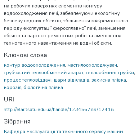
на робочих поверхнях елементів контуру
водоохолодження печі, забезпечуючи екологічну
безпеку водних об’єктів, збільшення міжремонтного
періоду експлуатації феросплавної печі, зменшення
обсягів та вартості ремонтних робіт та зменшення
техногенного навантаження на водні об’єкти.
Ключові слова
контур водоохолодження
,
мастилоохолоджувач
,
трубчастий теплообмінний апарат
,
теплообмінні трубки
,
процес тепловіддачі
,
шари відкладів
,
захисна плівка
,
корозія
,
біологічна плівка
URI
http://elar.tsatu.edu.ua/handle/123456789/12418
Зібрання
Кафедра Експлуатації та технічного сервісу машин