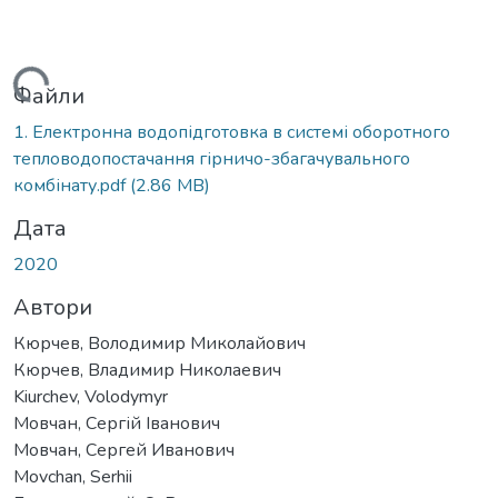
иться...
Файли
1. Електронна водопідготовка в системі оборотного
тепловодопостачання гірничо-збагачувального
комбінату.pdf
(2.86 MB)
Дата
2020
Автори
Кюрчев, Володимир Миколайович
Кюрчев, Владимир Николаевич
Kiurchev, Volodymyr
Мовчан, Сергій Іванович
Мовчан, Сергей Иванович
Movchan, Serhii