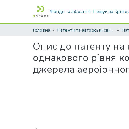
Фонди та зібрання
Пошук за крите
Головна
Патенти та авторські свідоцтва
Па
Опис до патенту на
однакового рівня ко
джерела аероіонно