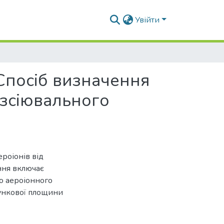
Увійти
Спосіб визначення
озсіювального
роіонів від
ння включає
о аероіонного
ункової площини