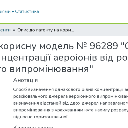
ріями
Статистика
тенти
Опис до патенту на корисну модель № 96289 "Спосіб визначення однакового рівня концентрації аероіонів від розсіювального джерела аероіонного випромінювання"
 корисну модель № 96289 "
нцентрації аероіонів від р
го випромінювання"
Анотація
Спосіб визначення однакового рівня концентрації ае
розсіювального джерела аероіонного випромінюва
визначення відстаней від двох джерел направленог
випромінювання з урахуванням кута нахилу розрах
відносно горизонтальної
Ключові слова