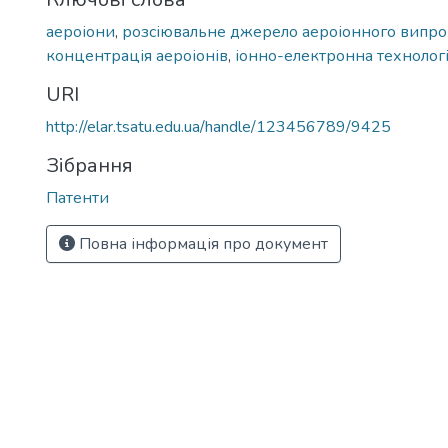
аероіони
,
розсіювальне джерело аероіонного випр
концентрація аероіонів
,
іонно-електронна технолог
URI
http://elar.tsatu.edu.ua/handle/123456789/9425
Зібрання
Патенти
Повна інформація про документ