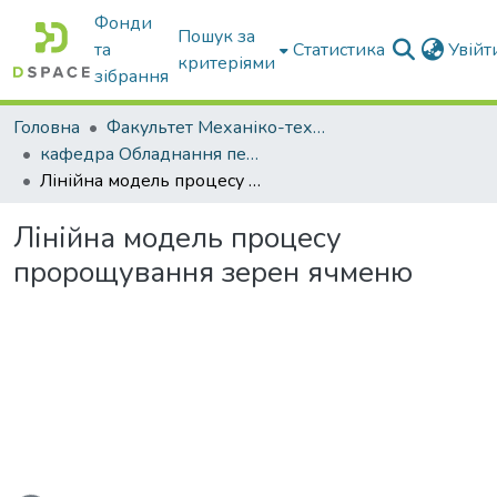
Фонди
Пошук за
та
Статистика
Увій
критеріями
зібрання
Головна
Факультет Механіко-технологічний
кафедра Обладнання переробних і харчових виробництв ім. професора Ф.Ю. Ялпачика
Лінійна модель процесу пророщування зерен ячменю
Лінійна модель процесу
пророщування зерен ячменю