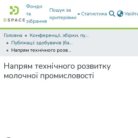
Фонди
Пошук за
та
Статистика
Увій
критеріями
зібрання
Головна
Конференції, збірки, публікації молодих вчених і здобувачів : магістрів, бакалаврів, аспірантів.
Публікації здобувачів (бакалаврів. магістрів, аспірантів)
Напрям технічного розвитку молочної промисловості
Напрям технічного розвитку
молочної промисловості