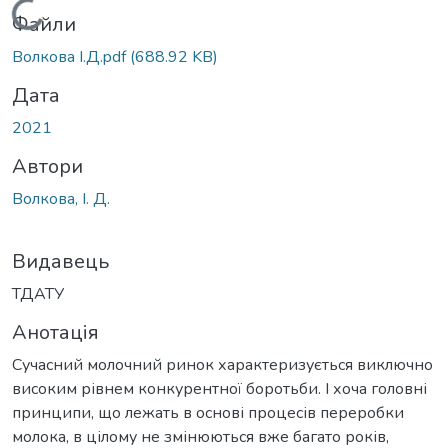
Вантажиться...
Файли
Волкова І.Д.pdf
(688.92 KB)
Дата
2021
Автори
Волкова, І. Д.
Видавець
ТДАТУ
Анотація
Сучасний молочний ринок характеризується виключно
високим рівнем конкурентної боротьби. І хоча головні
принципи, що лежать в основі процесів переробки
молока, в цілому не змінюються вже багато років,