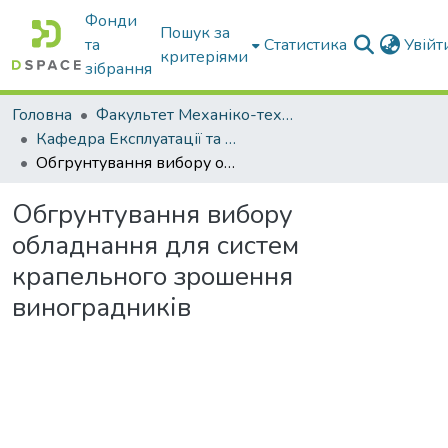
Фонди
Пошук за
та
Статистика
Увій
критеріями
зібрання
Головна
Факультет Механіко-технологічний
Кафедра Експлуатації та технічного сервісу машин
Обгрунтування вибору обладнання для систем крапельного зрошення виноградників
Обгрунтування вибору
обладнання для систем
крапельного зрошення
виноградників