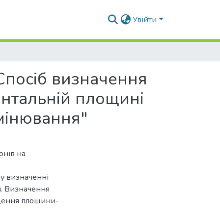
Увійти
Спосіб визначення
онтальній площині
мінювання"
онів на
у визначенні
я. Визначення
едення площини-