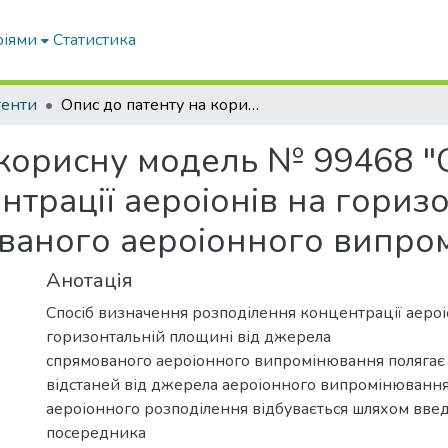
ріями
Статистика
тенти
Опис до патенту на корисну модель № 99468 "Спосіб визначення розподілення концентрації аероіонів на горизонтальній площині від джерела спрямованого аероіонного випромінювання"
 корисну модель № 99468 "
нтрації аероіонів на гориз
ваного аероіонного випро
Анотація
Спосіб визначення розподілення концентрації аероі
горизонтальній площині від джерела
спрямованого аероіонного випромінювання полягає 
відстаней від джерела аероіонного випромінюванн
аероіонного розподілення відбувається шляхом вв
посередника