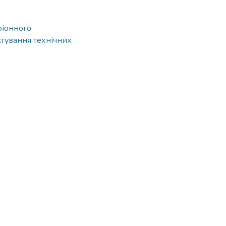
оіонного
тування технічних