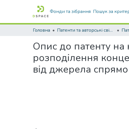
Фонди та зібрання
Пошук за крите
Головна
Патенти та авторські свідоцтва
Па
Опис до патенту на
розподілення конце
від джерела спрямо