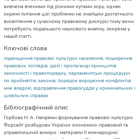
вивчена вченими під різними кутами зору, однак
окремі питання цієї проблеми не знайшли достатнього
висвітлення у сучасному правовому дискурсі тому вони
потребують подальшого наукового аналізу, зокрема у
нашій статті.
Ключові слова
підвищення правової культури населення
,
поширення
правових поглядів, ідей і пропаганді принципів
законності і правопорядку
,
парламентські процедури
по прийняттю законів
,
порядок вирішення конфліктів
між владою
,
відправлення правосуддя у кримінальних і
цивільних справах
Бібліографічний опис
Горбова Н. А. Напрями формування правової культури.
Форсайт розбудови України: економіко-правовий та
управлінський виміри : матеріали ІІ міжнародної