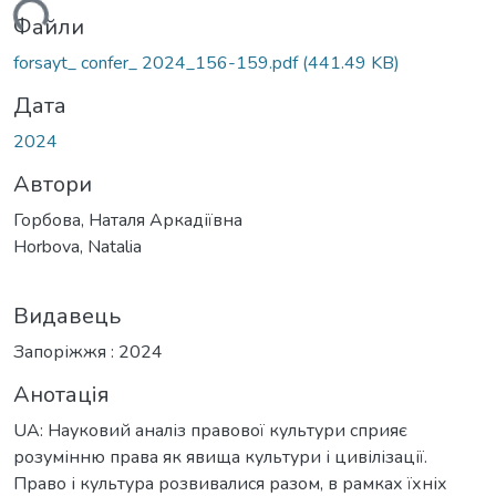
ься...
Файли
forsayt_ confer_ 2024_156-159.pdf
(441.49 KB)
Дата
2024
Автори
Горбова, Наталя Аркадіївна
Horbova, Natalia
Видавець
Запоріжжя : 2024
Анотація
UA: Науковий аналіз правової культури сприяє
розумінню права як явища культури і цивілізації.
Право і культура розвивалися разом, в рамках їхніх