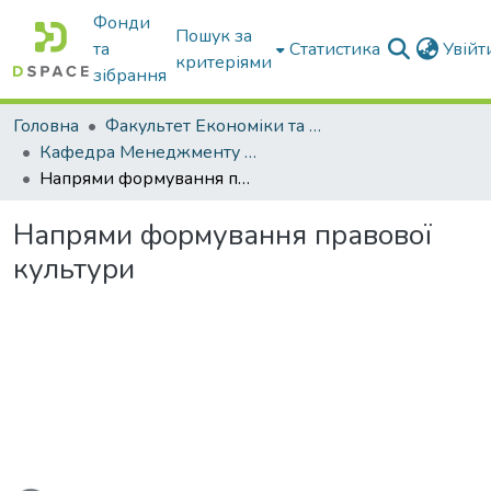
Фонди
Пошук за
та
Статистика
Увій
критеріями
зібрання
Головна
Факультет Економіки та бізнесу
Кафедра Менеджменту та публічного адміністрування
Напрями формування правової культури
Напрями формування правової
культури