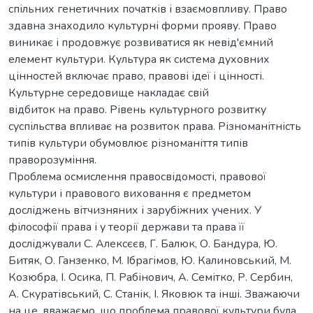
спільних генетичних початків і взаємовпливу. Право
здавна знаходило культурні форми прояву. Право
виникає і продовжує розвиватися як невід'ємний
елемент культури. Культура як система духовних
цінностей включає право, правові ідеї і цінності.
Культурне середовище накладає свій
відбиток на право. Рівень культурного розвитку
суспільства впливає на розвиток права. Різноманітність
типів культури обумовлює різноманіття типів
праворозуміння.
Проблема осмислення правосвідомості, правової
культури і правового виховання є предметом
досліджень вітчизняних і зарубіжних учених. У
філософії права і у теорії держави та права її
досліджували С. Алексєєв, Г. Балюк, О. Бандура, Ю.
Битяк, О. Ганзенко, М. Ібрагімов, Ю. Калиновський, М.
Козюбра, І. Осика, П. Рабінович, А. Семітко, Р. Сербин,
А. Скуратівський, С. Станік, І. Яковюк та інші. Зважаючи
на це, вважаємо, що проблема правової культури була