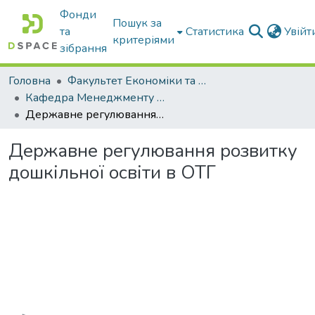
Фонди
Пошук за
та
Статистика
Увій
критеріями
зібрання
Головна
Факультет Економіки та бізнесу
Кафедра Менеджменту та публічного адміністрування
Державне регулювання розвитку дошкільної освіти в ОТГ
Державне регулювання розвитку
дошкільної освіти в ОТГ
Вантажиться...