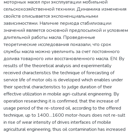
моторных масел при эксплуатации мобильной
сельскохозяйственной техники. Динамика изменения
свойств описывается экспоненциальными
зависимостями. Наличие периода стабилизации
значений является основной предпосылкой и условием
длительной работы масла. Проведенные
теоретические исследования показали, что срок
службы масла можно увеличить за счет постоянного
долива товарного или восстановленного масла. EN: By
results of the theoretical analysis and experimentally
received characteristics the technique of forecasting of
service life of motor oils is developed which enables under
their spectral characteristics to judge duration of their
effective utilization in mobile agri-cultural engineering. By
operation researching it is confirmed, that the increase of
usage period of the re-stored oil, according to the offered
technique, up to 1400…1600 motor-hours does not re-sult
in rise of wear intensity of drives interfaces of mobile
agricultural engineering, thus oil contamination has increased