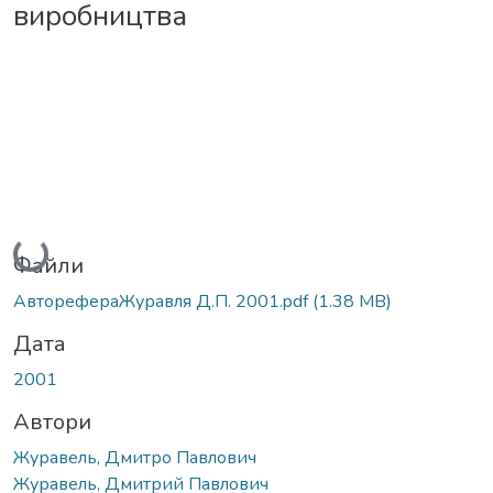
виробництва
Вантажиться...
Файли
АвторефераЖуравля Д.П. 2001.pdf
(1.38 MB)
Дата
2001
Автори
Журавель, Дмитро Павлович
Журавель, Дмитрий Павлович