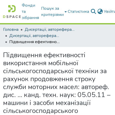
Фонди
Пошук за
та
Статистика
Увій
критеріями
зібрання
Головна
Дисертації, автореферати дисертацій
Дисертації, автореферати дисертацій
Підвищення ефективності використання мобільної сільськогосподарської техніки за рахунок продовження строку служби моторних масел: автореф. дис. ... канд. техн. наук: 05.05.11 – машини і засоби механізації сільськогосподарського виробництва
Підвищення ефективності
використання мобільної
сільськогосподарської техніки за
рахунок продовження строку
служби моторних масел: автореф.
дис. ... канд. техн. наук: 05.05.11 –
машини і засоби механізації
сільськогосподарського