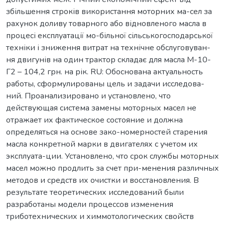
збільшення строків використання моторних ма-сел за
рахунок доливу товарного або відновленого масла в
процесі експлуатації мо-більної сільськогосподарської
техніки і зниження витрат на технічне обслуговуван-
ня двигунів на один трактор складає для масла М-10-
Г2 – 104,2 грн. на рік. RU: Обоснована актуальность
работы, сформулированы цель и задачи исследова-
ний. Проанализировано и установлено, что
действующая система замены моторных масел не
отражает их фактическое состояние и должна
определяться на основе зако-номерностей старения
масла конкретной марки в двигателях с учетом их
эксплуата-ции. Установлено, что срок службы моторных
масел можно продлить за счет при-менения различных
методов и средств их очистки и восстановления. В
результате теоретических исследований были
разработаны модели процессов изменения
триботехнических и химмотологических свойств