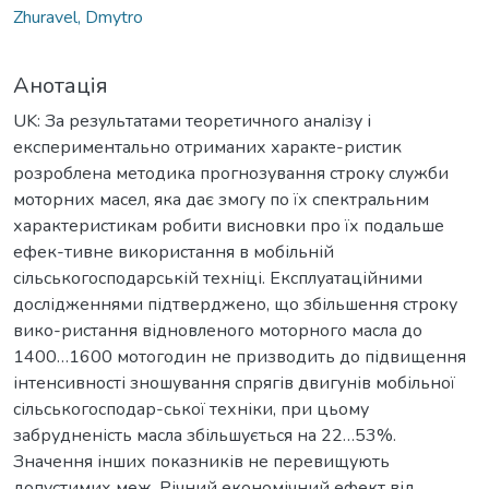
Zhuravel, Dmytro
Анотація
UK: За результатами теоретичного аналізу і
експериментально отриманих характе-ристик
розроблена методика прогнозування строку служби
моторних масел, яка дає змогу по їх спектральним
характеристикам робити висновки про їх подальше
ефек-тивне використання в мобільній
сільськогосподарській техніці. Експлуатаційними
дослідженнями підтверджено, що збільшення строку
вико-ристання відновленого моторного масла до
1400…1600 мотогодин не призводить до підвищення
інтенсивності зношування спрягів двигунів мобільної
сільськогосподар-ської техніки, при цьому
забрудненість масла збільшується на 22…53%.
Значення інших показників не перевищують
допустимих меж. Річний економічний ефект від