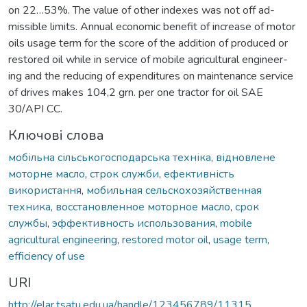
on 22…53%. The value of other indexes was not off ad-
missible limits. Annual economic benefit of increase of motor
oils usage term for the score of the addition of produced or
restored oil while in service of mobile agricultural engineer-
ing and the reducing of expenditures on maintenance service
of drives makes 104,2 grn. per one tractor for oil SAE
30/API CC.
Ключові слова
мобільна сільськогосподарська техніка
,
відновлене
моторне масло
,
строк служби
,
ефективність
використання
,
мобильная сельскохозяйственная
техника
,
восстановленное моторное масло
,
срок
службы
,
эффективность использования
,
mobile
agricultural engineering
,
restored motor oil
,
usage term
,
efficiency of use
URI
http://elar.tsatu.edu.ua/handle/123456789/11315