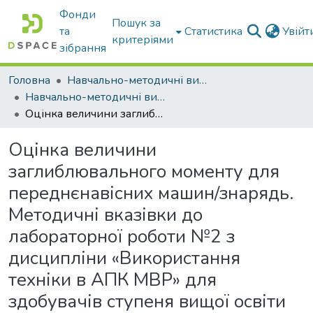
Фонди
Пошук за
та
Статистика
Увій
критеріями
зібрання
Головна
Навчально-методичні видання
Навчально-методичні видання
Оцінка величини заглиблювального моменту для переднєнавісних машин/знарядь. Методичні вказівки до лабораторної роботи №2 з дисципліни «Використання техніки в АПК МВР» для здобувачів ступеня вищої освіти «Магістр» зі спеціальності 208 «Агроінженерія» (на основі бакалавра).
Оцінка величини
заглиблювального моменту для
переднєнавісних машин/знарядь.
Методичні вказівки до
лабораторної роботи №2 з
дисципліни «Використання
техніки в АПК МВР» для
здобувачів ступеня вищої освіти