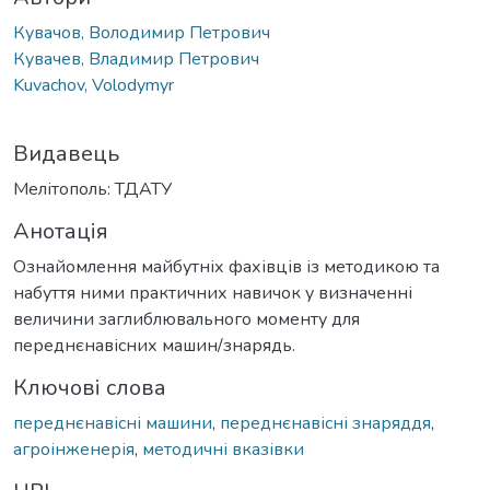
Кувачов, Володимир Петрович
Кувачев, Владимир Петрович
Kuvachov, Volodymyr
Видавець
Мелітополь: ТДАТУ
Анотація
Ознайомлення майбутніх фахівців із методикою та
набуття ними практичних навичок у визначенні
величини заглиблювального моменту для
переднєнавісних машин/знарядь.
Ключові слова
переднєнавісні машини
,
переднєнавісні знаряддя
,
агроінженерія
,
методичні вказівки