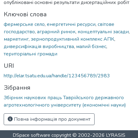
опубліковані основні результати дисертаційних робіт
Ключові слова
фермерське село
,
енергетичні ресурси
,
світове
господарство
,
аграрний ринок
,
концептуальні засади
,
маркетинг
,
зернопродуктивний комплекс АПК
,
диверсифікація виробництва
,
малий бізнес
,
територіальні громади
URI
http://elar.tsatu.edu.ua/handle/123456789/2983
Зібрання
Збірник наукових праць Таврійського державного
агротехнологічного університету (економічні науки)
Повна інформація про документ
DSpace software
copyright © 2002-2026
LYRASIS