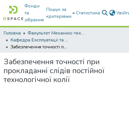
Фонди
Пошук за
та
Статистика
Увій
критеріями
зібрання
Головна
Факультет Механіко-технологічний
Кафедра Експлуатації та технічного сервісу машин
Забезпечення точності при прокладанні слідів постійної технологічної колії
Забезпечення точності при
прокладанні слідів постійної
технологічної колії