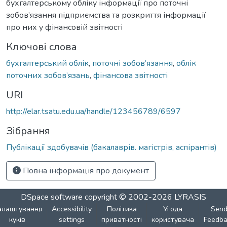
бухгалтерському обліку інформації про поточні
зобов’язання підприємства та розкриття інформації
про них у фінансовій звітності
Ключові слова
бухгалтерський облік
,
поточні зобов’язання
,
облік
поточних зобов’язань
,
фінансова звітності
URI
http://elar.tsatu.edu.ua/handle/123456789/6597
Зібрання
Публікації здобувачів (бакалаврів. магістрів, аспірантів)
Повна інформація про документ
DSpace software
copyright © 2002-2026
LYRASIS
алаштування
Accessibility
Політика
Угода
Sen
куків
settings
приватності
користувача
Feedba