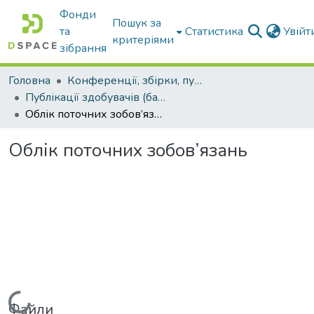
Фонди
Пошук за
та
Статистика
Увій
критеріями
зібрання
Головна
Конференції, збірки, публікації молодих вчених і здобувачів : магістрів, бакалаврів, аспірантів.
Публікації здобувачів (бакалаврів. магістрів, аспірантів)
Облік поточних зобов’язань
Облік поточних зобов’язань
Вантажиться...
Файли