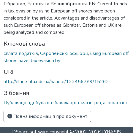
Гібралтар, Естонія та Великобританія. EN: Current trends
in tax evasion by using European off shores have been
considered in the article. Advantages and disadvantages of
such European off shores as Gibraltar, Estonia and UK are
being analyzed and compared.
Ключові слова
сплата податків
,
Європейські офшори
,
using European off
shores have
,
tax evasion by
URI
http://elar.tsatu.edu.ua/handle/123456789/15263
Зібрання
Публікації здобувачів (бакалаврів. магістрів, аспірантів)
Повна інформація про документ
DSpace software
copyright © 2002-2026
LYRASIS