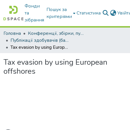
Фонди
Пошук за
та
Статистика
Увій
критеріями
зібрання
Головна
Конференції, збірки, публікації молодих вчених і здобувачів : магістрів, бакалаврів, аспірантів.
Публікації здобувачів (бакалаврів. магістрів, аспірантів)
Tax evasion by using European offshores
Tax evasion by using European
offshores