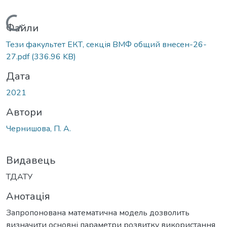
Вантажиться...
Файли
Тези факультет ЕКТ, секція ВМФ общий внесен-26-
27.pdf
(336.96 KB)
Дата
2021
Автори
Чернишова, П. А.
Видавець
ТДАТУ
Анотація
Запропонована математична модель дозволить
визначити основні параметри розвитку використання