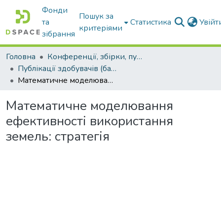
Фонди
Пошук за
та
Статистика
Увій
критеріями
зібрання
Головна
Конференції, збірки, публікації молодих вчених і здобувачів : магістрів, бакалаврів, аспірантів.
Публікації здобувачів (бакалаврів. магістрів, аспірантів)
Математичне моделювання ефективності використання земель: стратегія
Математичне моделювання
ефективності використання
земель: стратегія